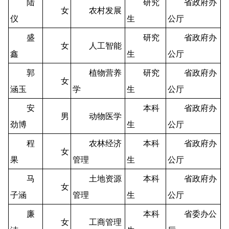
陆
研究
省政府办
女
农村发展
仪
生
公厅
盛
研究
省政府办
女
人工智能
鑫
生
公厅
郭
植物营养
研究
省政府办
女
涵玉
学
生
公厅
安
本科
省政府办
男
动物医学
劲博
生
公厅
程
农林经济
本科
省政府办
女
果
管理
生
公厅
马
土地资源
本科
省政府办
女
子涵
管理
生
公厅
廉
本科
省委办公
女
工商管理