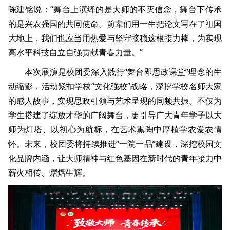
陈建铭说：“舞台上演绎的是大师的不灭信念，舞台下传承
的是兴农强国的共同使命。前辈们用一生把论文写在了祖国
大地上，我们也应当用热爱与坚守接稳这根接力棒，为实现
高水平科技自立自强贡献青春力量。”
本次展演是校团委深入践行“舞台即思政课堂”理念的生
动缩影，活动紧扣学校“文化强校”战略，深挖学校名师大家
的感人故事，实现思政引领与艺术呈现的同频共振。不仅为
学生搭建了绽放才华的广阔舞台，更引导广大青年学子以大
师为灯塔、以初心为航标，在艺术熏陶中厚植学农爱农情
怀。未来，校团委将持续推进“一院一品”建设，深挖校园文
化品牌内涵，让大师精神与红色基因在新时代的青年接力中
薪火相传、熠熠生辉。