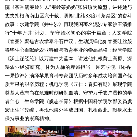
院《茶香满秦岭》以“秦岭茶奶奶”张淑珍为原型，讲述她与
丈夫扎根商南山区六十载、勇闯“北纬33度种茶禁区”的奋斗
故事；水建学院《井中沙》再现我国著名泥沙专家沙玉清推
行“十年万井”计划、坚守治水初心的实干篇章；人文学院
《春蚕》聚焦古农学泰斗石声汉，生动演绎他如春蚕吐丝般
将毕生心血献给农业科研与教育事业的崇高品格；经管学院
《沃土谋经纶》以万建中为蓝本，讲述他扎根黄土高原、深
耕农业经济研究、甘为人梯的赤诚担当；园艺学院《沁香·
一果惊鸿》演绎苹果育种专家团队历时多年成功培育国产优
质苹果的艰辛历程；机电学院《匠仁：春归有期》展现学院
奠基人黄志尚在危难时刻研制血清、守护万千农户温饱的学
者仁心；生命学院《虞志长青》根据中国科学院学部委员虞
宏正生平改编，再现他海外学成归国、扎根西北、献身水土
保持事业的崇高精神。