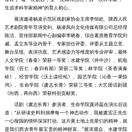
生追求科学家精神”的育人初心。
展演邀请杨凌示范区戏剧家协会主席李恒屹、陕西人民
艺术剧院青年导演党剑、杨凌风向文化传媒有限公司总经理
陈洁、宣传部新闻中心副编审李晓春、综合素质教育学院刘
威、孟立东等业内骨干、专家担任评委。评委从主题立意、
舞台呈现、表演功底、艺术感染力等维度的专业评审，最终
人文学院《春蚕》荣获一等奖；水建学院《井中沙》、机电
学院《匠仁：春归有期》荣获二等奖；林学院《茶香满秦
岭》、经管学院《沃土谋经纶》、园艺学院《沁香·一果惊
鸿》、生命学院《虞志长青》荣获三等奖；大艺团话剧团
《向西，再向西》荣获特别贡献奖。
话剧《虞志长青》参演者、生命学院庞诗蕊在演出后说
道：“从研读史料到揣摩每一个神态动作，我被虞宏正先生
一心报国的情怀深深打动。这片黄土地上先辈们的精神，就
是我们西农青年最宝贵的精神财富。”展演观众、水建学院